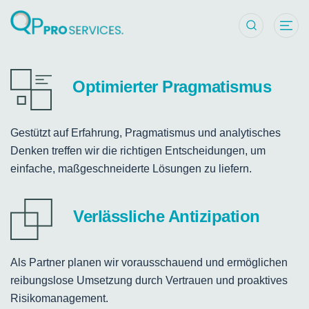
Ihr vertrauen
Wir bieten integrierte EU-Importunterstützung zur
Sicherung des Marktzugangs
durch QP-Import, Regulatory Affairs und
Pharmakovigilanz-Koordination.
Optimierter Pragmatismus
Unsere Leistungen entdecken
Gestützt auf Erfahrung, Pragmatismus und analytisches
Denken treffen wir die richtigen Entscheidungen, um
EU-Import
einfache, maßgeschneiderte Lösungen zu liefern.
Verlässliche Antizipation
Als Partner planen wir vorausschauend und ermöglichen
reibungslose Umsetzung durch Vertrauen und proaktives
Risikomanagement.